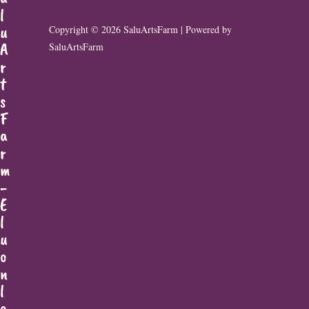
l
u
Copyright © 2026 SaluArtsFarm | Powered by
A
SaluArtsFarm
r
t
s
F
a
r
m
-
E
l
u
o
n
l
o