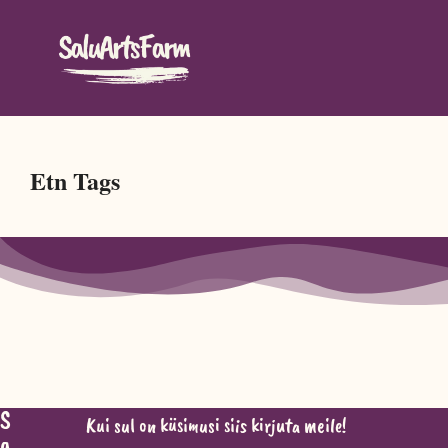
Etn Tags
S
Kui sul on küsimusi siis kirjuta meile!
a