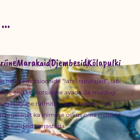
...
riine
Marakaid
Djembesid
Kõlapulki
a head emotsioonide “lahti raputajad”, läbi
mene enda emotsioone avada. Ja muidugi
ka igasugune rütmitaju arendamine, mis
n tegelikult ka inimese oskus oma mõtteid
ja tundeid korrastada.