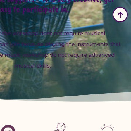
asy to participate in.
in the workshop does not require musical
can join because playing the instruments that
ive music workshop do not require advanced
musical skills.