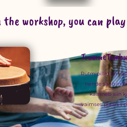
 the workshop, you can play 
Trumme
Tambu
Rütmipillid on väg
nende saab ini
kaasneb siin 
vaimses plaanis o