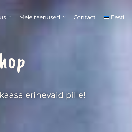
us
Meie teenused
Contact
Eesti
shop
aasa erinevaid pille!