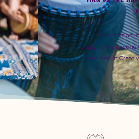
e
Participation 
preparation; anyone 
are used in Creat