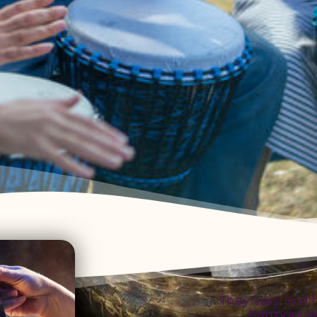
They vary in di
harmonizin