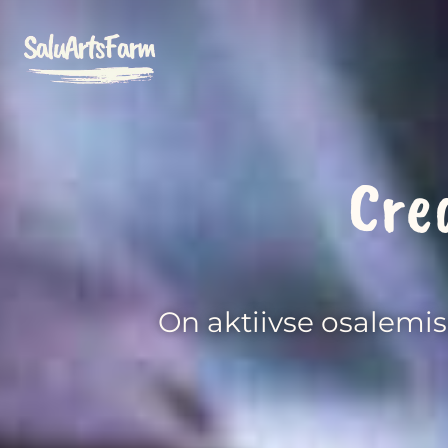
Cre
On aktiivse osalemis