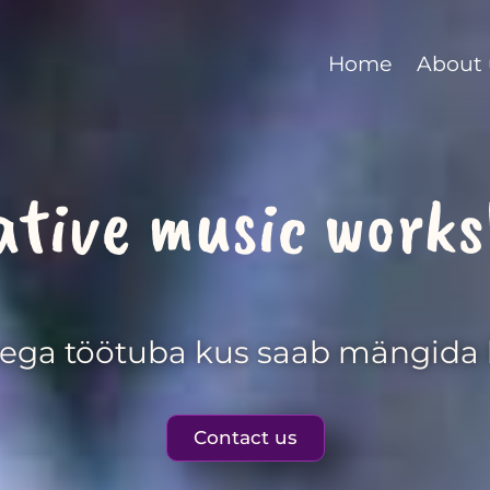
Home
About 
ative music work
ega töötuba kus saab mängida k
Contact us