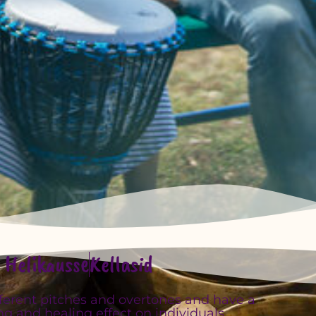
Helikausse
Kellasid
fferent pitches and overtones and have a
g and healing effect on individuals.